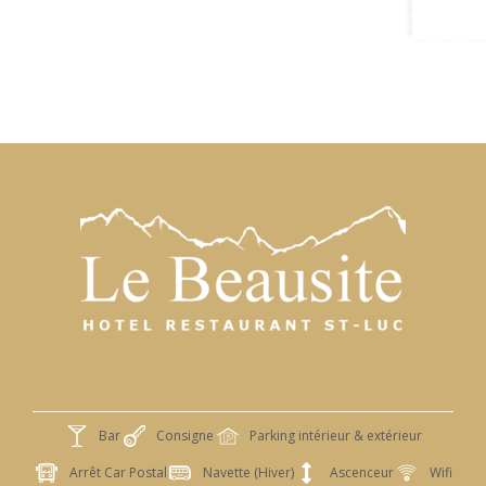
Bar
Consigne
Parking intérieur & extérieur
Arrêt Car Postal
Navette (Hiver)
Ascenceur
Wifi