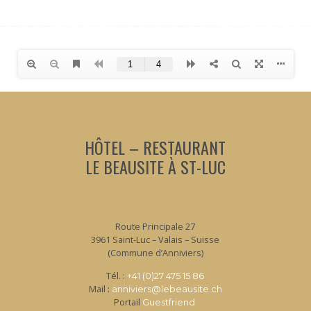
HÔTEL – RESTAURANT
LE BEAUSITE À ST-LUC
Route Principale 27
3961 Saint-Luc – Valais – Suisse
(Commune d’Anniviers)
Tél. :
+41 (0)27 475 15 86
Mail :
anniviers@lebeausite.ch
Portail
Guestfriend